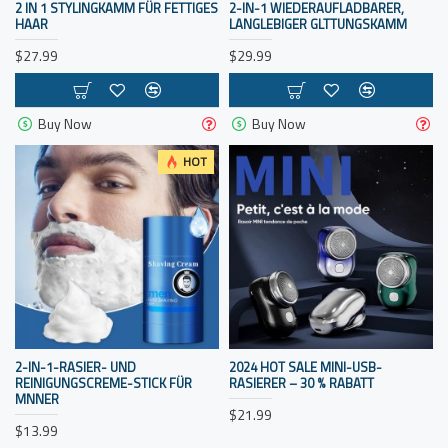
2 IN 1 STYLINGKAMM FÜR FETTIGES
2-IN-1 WIEDERAUFLADBARER,
HAAR
LANGLEBIGER GLTTUNGSKAMM
$27.99
$29.99
Buy Now
Buy Now
HOT
2-IN-1-RASIER- UND
2024 HOT SALE MINI-USB-
REINIGUNGSCREME-STICK FÜR
RASIERER – 30 % RABATT
MNNER
$21.99
MODERN LAYOUTS
$13.99