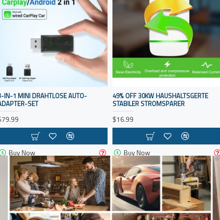
3-IN-1 MINI DRAHTLOSE AUTO-
49% OFF 30KW HAUSHALTSGERTE
ADAPTER-SET
STABILER STROMSPARER
$79.99
$16.99
Buy Now
Buy Now