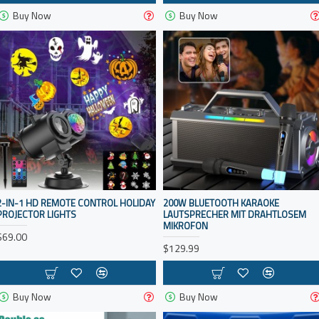
Buy Now
Buy Now
2-IN-1 HD REMOTE CONTROL HOLIDAY
200W BLUETOOTH KARAOKE
PROJECTOR LIGHTS
LAUTSPRECHER MIT DRAHTLOSEM
MIKROFON
$69.00
$129.99
Buy Now
Buy Now