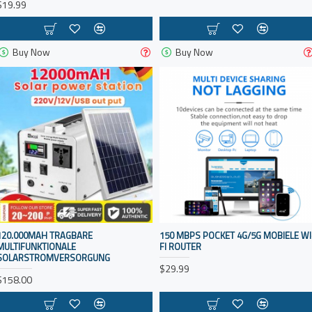
$19.99
Buy Now
Buy Now
120.000MAH TRAGBARE
150 MBPS POCKET 4G/5G MOBIELE WI
MULTIFUNKTIONALE
FI ROUTER
SOLARSTROMVERSORGUNG
$29.99
$158.00