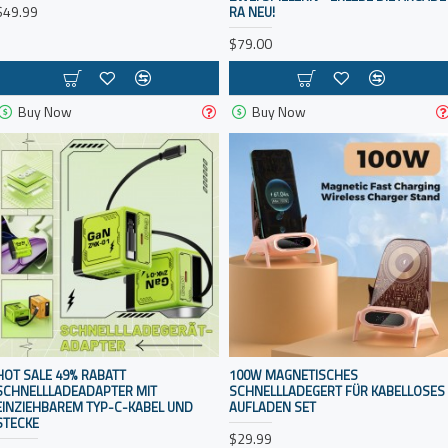
$49.99
RA NEU!
$79.00
Buy Now
Buy Now
HOT SALE 49% RABATT
100W MAGNETISCHES
SCHNELLLADEADAPTER MIT
SCHNELLLADEGERT FÜR KABELLOSES
EINZIEHBAREM TYP-C-KABEL UND
AUFLADEN SET
STECKE
$29.99