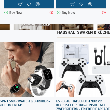
Buy Now
Buy Now
HAUSHALTSWAREN & KÜCHE
2-IN-1 SMARTWATCH & OHRHRER –
ES KOSTET TATSCHLICH NUR 79!
ALLES IN EINEM!
KLASSISCHE RETRO-KONSOLE MIT
ZWEI SPIELERN - ERLEBE DIE ARCADE