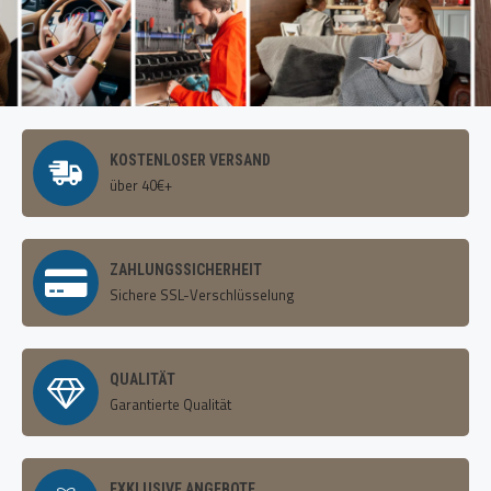
KOSTENLOSER VERSAND
über 40€+
ZAHLUNGSSICHERHEIT
Sichere SSL-Verschlüsselung
QUALITÄT
Garantierte Qualität
EXKLUSIVE ANGEBOTE