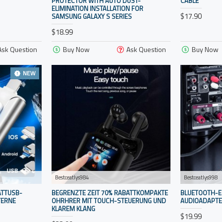
PROTECTOR WITH AUTO DUST-
CABLE
ELIMINATION INSTALLATION FOR
$17.90
SAMSUNG GALAXY S SERIES
$18.99
Ask Question
Buy Now
Ask Question
Buy Now
NEW
Bestceatlys984
Bestceatlys998
ATTUSB-
BEGRENZTE ZEIT 70% RABATTKOMPAKTE
BLUETOOTH-E
TERNE
OHRHRER MIT TOUCH-STEUERUNG UND
AUDIOADAPT
KLAREM KLANG
$19.99