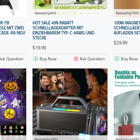
Bestceatlys999
Bestceatlys1009
R 79!
HOT SALE 49% RABATT
100W MAGNET
LE MIT ZWEI
SCHNELLLADEADAPTER MIT
SCHNELLLADE
RCADE-RA NEU!
EINZIEHBAREM TYP-C-KABEL UND
AUFLADEN SE
STECKE
$29.99
$19.99
Ask Question
Buy Now
Ask Question
Buy Now
Bestceatlys1005
Bestceatlys1032