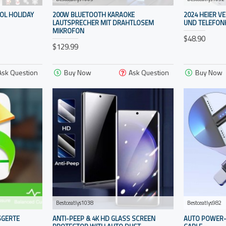
OL HOLIDAY
200W BLUETOOTH KARAOKE
2024 HEIER 
LAUTSPRECHER MIT DRAHTLOSEM
UND TELEFON
MIKROFON
$48.90
$129.99
Ask Question
Buy Now
Ask Question
Buy Now
Bestceatlys1038
Bestceatlys982
SGERTE
ANTI-PEEP & 4K HD GLASS SCREEN
AUTO POWER-