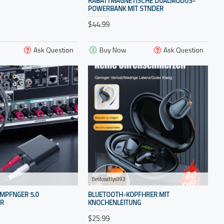
RABATTMAGNETISCHE DUALMODUS-
POWERBANK MIT STNDER
$44.99
Ask Question
Buy Now
Ask Question
Bestceatlys993
MPFNGER 5.0
BLUETOOTH-KOPFHRER MIT
ER
KNOCHENLEITUNG
$25.99