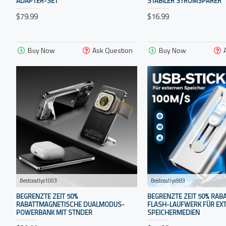
ADAPTER-SET
STABILER STROMSPARER
$79.99
$16.99
Buy Now
Ask Question
Buy Now
Bestceatlys1003
Bestceatlys983
BEGRENZTE ZEIT 50%
BEGRENZTE ZEIT 50% RAB
RABATTMAGNETISCHE DUALMODUS-
FLASH-LAUFWERK FÜR EX
POWERBANK MIT STNDER
SPEICHERMEDIEN