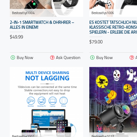
Bestceatlys1004
Bestceatlys1006
2-IN-1 SMARTWATCH & OHRHRER –
ES KOSTET TATSCHLICH NU
ALLES IN EINEM!
KLASSISCHE RETRO-KONSO
SPIELERN - ERLEBE DIE A
$49.99
$79.00
Buy Now
Ask Question
Buy Now
Bestceatlys1001
Bestceatlys1017