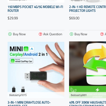
150 MBPS POCKET 4G/5G MOBIELE WI-FI
2-IN-1 HD REMOTE CONTR
ROUTER
PROJECTOR LIGHTS
$29.99
$69.00
Buy Now
Ask Question
Buy Now
Bestceatlys1015
Bestceatlys981
3-IN-1 MINI DRAHTLOSE AUTO-
49% OFF 30KW HAUSHALT