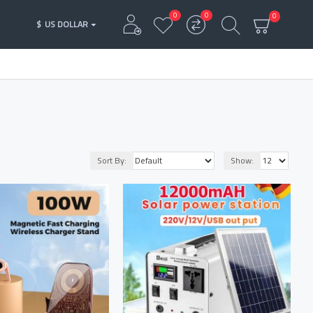
0
0
0
$
US DOLLAR
Sort By:
Show: