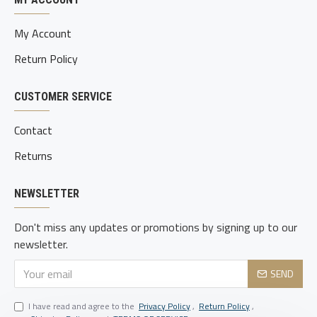
My Account
Return Policy
CUSTOMER SERVICE
Contact
Returns
NEWSLETTER
Don't miss any updates or promotions by signing up to our
newsletter.
SEND
LANGE BATTERIJLEVENSDUUR MET SN ABB CHARGING
- De
I have read and agree to the
Privacy Policy
,
Return Policy
,
2100mAh batterij gaat de hele dag mee op een enkele lading.