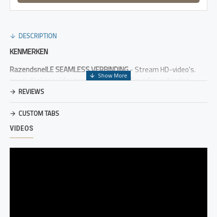
DESCRIPTION
KENMERKEN
RazendsnelLE SEAMLESS VERBINDING
- Stream HD-video's.
neem deel aan videogesprekken en surf zonder vertraging
onderweg. De geavanceerde 4G-chipset levert stabiel snel
REVIEWS
internet dat vergelijkbaar is met breedband thuis. perfect voor
telewerken of reizen.
CUSTOM TABS
VIDEOS