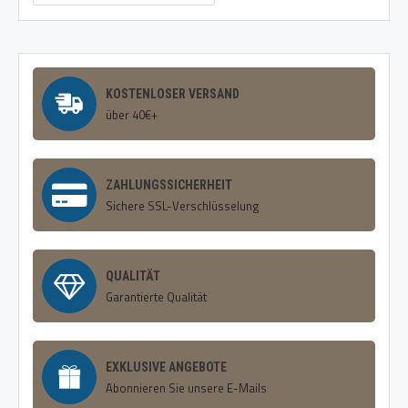
KOSTENLOSER VERSAND
über 40€+
ZAHLUNGSSICHERHEIT
Sichere SSL-Verschlüsselung
QUALITÄT
Garantierte Qualität
EXKLUSIVE ANGEBOTE
Abonnieren Sie unsere E-Mails