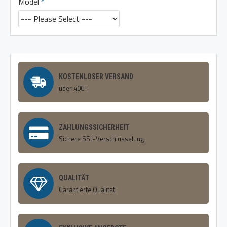
Model
KOSTENLOSER VERSAND
über 40€+
ZAHLUNGSSICHERHEIT
Sichere SSL-Verschlüsselung
QUALITÄT
Garantierte Qualität