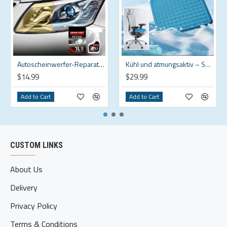
Autoscheinwerfer-Reparaturset – Professionelle Politur mit Schwamm und Versiegelung, klar und einfach anzuwenden, UV-Schutz
Kühl und atmungsaktiv – Sommer Gel Kissen für Sedentary Sessions
$14.99
$29.99
Add to Cart
Add to Cart
CUSTOM LINKS
About Us
Delivery
Privacy Policy
Terms & Conditions