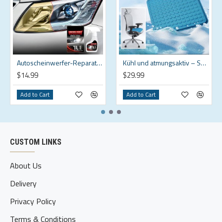
Autoscheinwerfer-Reparaturset – Professionelle Politur mit Schwamm und Versiegelung, klar und einfach anzuwenden, UV-Schutz
Kühl und atmungsaktiv – Sommer Gel Kissen für Sedentary Sessions
$14.99
$29.99
Add to Cart
Add to Cart
CUSTOM LINKS
About Us
Delivery
Privacy Policy
Terms & Conditions