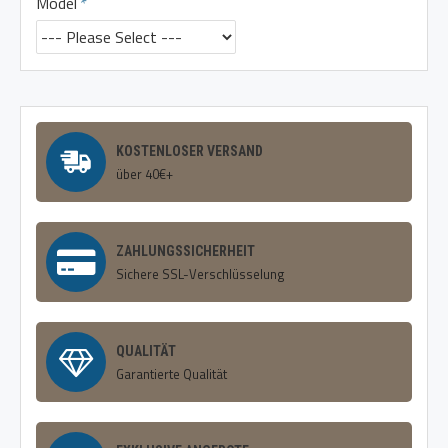
Model
KOSTENLOSER VERSAND
über 40€+
ZAHLUNGSSICHERHEIT
Sichere SSL-Verschlüsselung
QUALITÄT
Garantierte Qualität