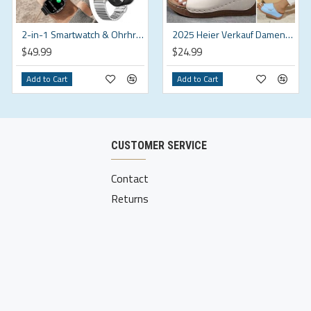
2-in-1 Smartwatch & Ohrhrer – Alles in einem!
2025 Heier Verkauf Damen Freizeit-Pantoletten mit Keilabsatz
$49.99
$24.99
Add to Cart
Add to Cart
CUSTOMER SERVICE
Contact
Returns