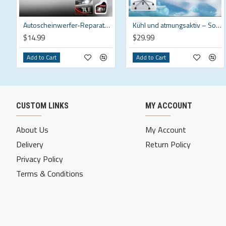
Autoscheinwerfer-Reparaturset – Professionelle Politur mit Schwamm und Versiegelung, klar und einfach anzuwenden, UV-Schutz
Kühl und atmungsaktiv – Sommer Gel Kissen für Sedentary Sessions
$14.99
$29.99
Add to Cart
Add to Cart
CUSTOM LINKS
MY ACCOUNT
About Us
My Account
Delivery
Return Policy
Privacy Policy
Terms & Conditions
Copyright © 2026, Youway Technologies Ltd, All Rights Reserved