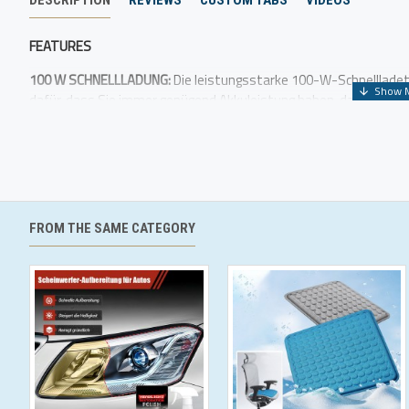
DESCRIPTION
REVIEWS
CUSTOM TABS
VIDEOS
FEATURES
100 W SCHNELLLADUNG:
Die leistungsstarke 100-W-Schnellladetec
dafür. dass Sie immer genügend Akkuleistung haben. damit Sie o
FROM THE SAME CATEGORY