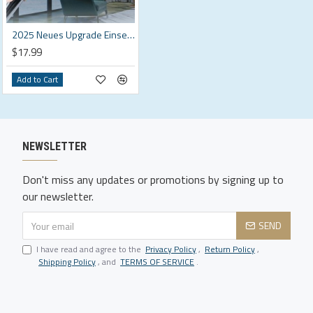
2025 Neues Upgrade Einseitige Wrmedmm-Sichtschutzfolie aus Glas
$17.99
Add to Cart
NEWSLETTER
Don't miss any updates or promotions by signing up to
our newsletter.
SEND
I have read and agree to the
Privacy Policy
,
Return Policy
,
Shipping Policy
, and
TERMS OF SERVICE
.