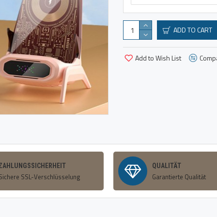
ADD TO CART
Add to Wish List
Compa
ZAHLUNGSSICHERHEIT
QUALITÄT
Sichere SSL-Verschlüsselung
Garantierte Qualität