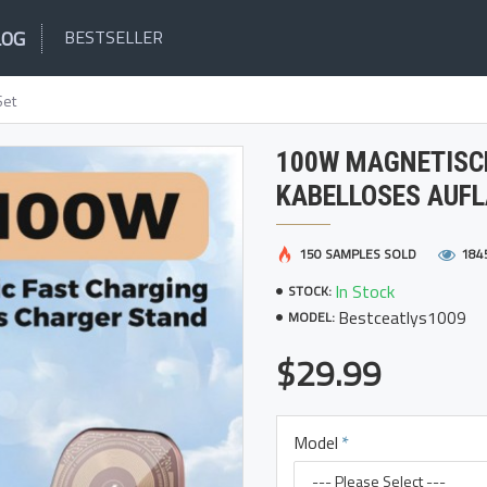
LOG
BESTSELLER
Set
100W MAGNETISC
KABELLOSES AUFL
150 SAMPLES SOLD
184
In Stock
STOCK:
Bestceatlys1009
MODEL:
$29.99
Model